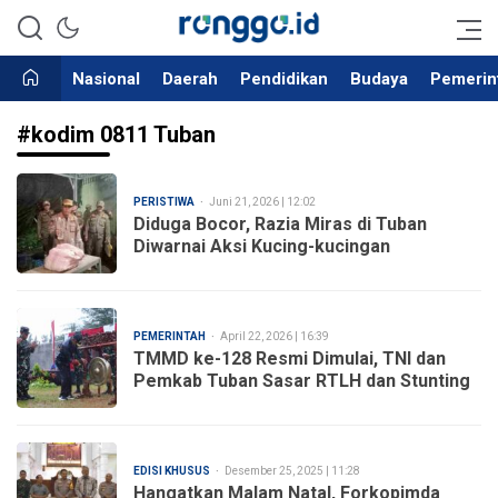
Bergerak Dalam Kebaikan
Ronggo.id
Nasional
Daerah
Pendidikan
Budaya
Pemerin
#kodim 0811 Tuban
PERISTIWA
Juni 21, 2026 | 12:02
Diduga Bocor, Razia Miras di Tuban
Diwarnai Aksi Kucing-kucingan
PEMERINTAH
April 22, 2026 | 16:39
TMMD ke-128 Resmi Dimulai, TNI dan
Pemkab Tuban Sasar RTLH dan Stunting
EDISI KHUSUS
Desember 25, 2025 | 11:28
Hangatkan Malam Natal, Forkopimda