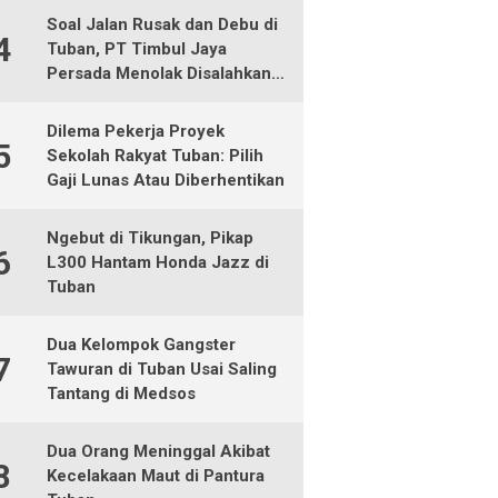
Soal Jalan Rusak dan Debu di
4
Tuban, PT Timbul Jaya
Persada Menolak Disalahkan
Sendiri
Dilema Pekerja Proyek
5
Sekolah Rakyat Tuban: Pilih
Gaji Lunas Atau Diberhentikan
Ngebut di Tikungan, Pikap
6
L300 Hantam Honda Jazz di
Tuban
Dua Kelompok Gangster
7
Tawuran di Tuban Usai Saling
Tantang di Medsos
Dua Orang Meninggal Akibat
8
Kecelakaan Maut di Pantura