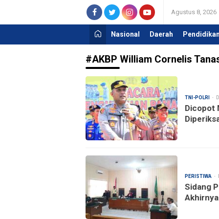
Agustus 8, 2026
Nasional
Daerah
Pendidika
#AKBP William Cornelis Tana
TNI-POLRI
D
Dicopot 
Diperiks
PERISTIWA
Sidang P
Akhirnya