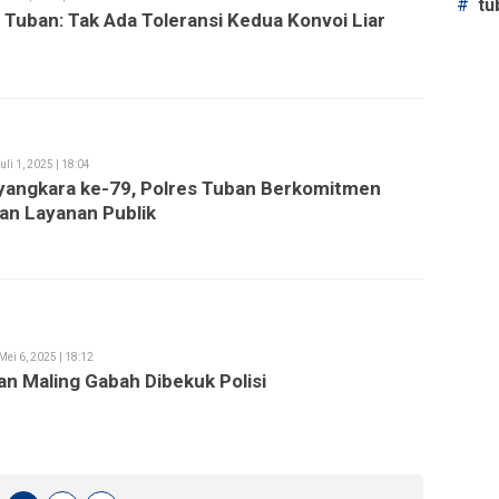
#
tu
 Tuban: Tak Ada Toleransi Kedua Konvoi Liar
uli 1, 2025 | 18:04
yangkara ke-79, Polres Tuban Berkomitmen
an Layanan Publik
Mei 6, 2025 | 18:12
n Maling Gabah Dibekuk Polisi