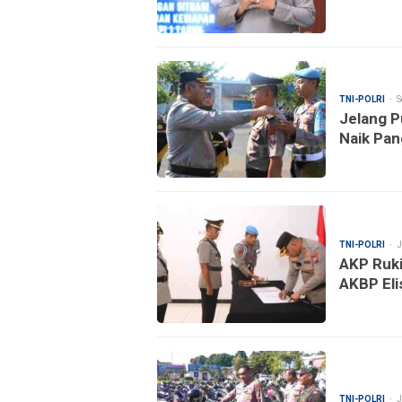
TNI-POLRI
S
Jelang P
Naik Pan
TNI-POLRI
J
AKP Ruki
AKBP Eli
TNI-POLRI
J