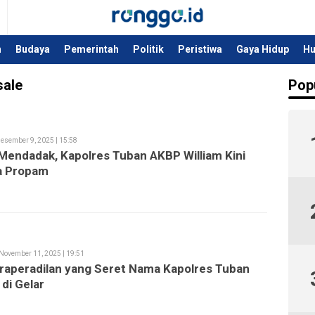
Bergerak Dalam Kebaikan
Ronggo.id
n
Budaya
Pemerintah
Politik
Peristiwa
Gaya Hidup
H
sale
Pop
esember 9, 2025 | 15:58
Mendadak, Kapolres Tuban AKBP William Kini
a Propam
November 11, 2025 | 19:51
raperadilan yang Seret Nama Kapolres Tuban
 di Gelar