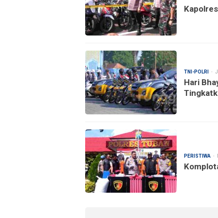
Kapolres
TNI-POLRI
J
Hari Bha
Tingkatk
PERISTIWA
Komplota