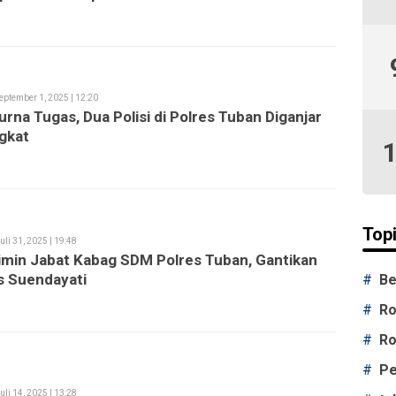
eptember 1, 2025 | 12:20
urna Tugas, Dua Polisi di Polres Tuban Diganjar
gkat
Topi
uli 31, 2025 | 19:48
min Jabat Kabag SDM Polres Tuban, Gantikan
s Suendayati
#
Be
#
Ro
#
Ro
#
Pe
uli 14, 2025 | 13:28