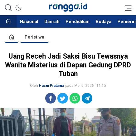
Bergerak Dalam Kebaikan
Ronggo.id
Nasional
Daerah
Pendidikan
Budaya
Pemerin
Peristiwa
Uang Receh Jadi Saksi Bisu Tewasnya
Wanita Misterius di Depan Gedung DPRD
Tuban
Oleh
Husni Pratama
pada Mei 5, 2026 | 11:15